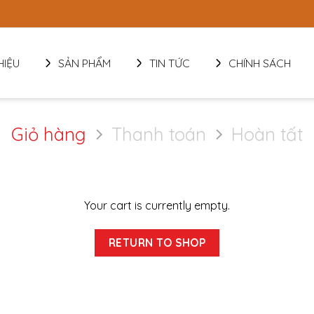
HIỆU
SẢN PHẨM
TIN TỨC
CHÍNH SÁCH
Giỏ hàng
Thanh toán
Hoàn tất
Your cart is currently empty.
RETURN TO SHOP