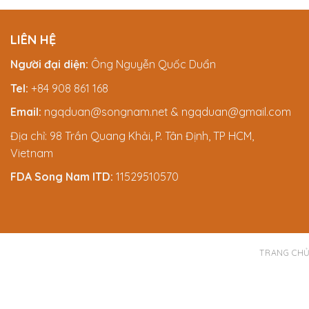
LIÊN HỆ
Người đại diện:
Ông Nguyễn Quốc Duẩn
Tel:
+84 908 861 168
Email:
ngqduan@songnam.net & ngqduan@gmail.com
Địa chỉ: 98 Trần Quang Khải, P. Tân Định, TP HCM,
Vietnam
FDA Song Nam ITD:
11529510570
TRANG CH