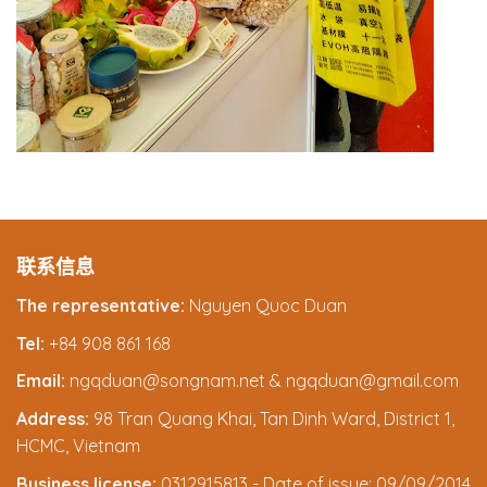
联系信息
The representative:
Nguyen Quoc Duan
Tel:
+84 908 861 168
Email:
ngqduan@songnam.net & ngqduan@gmail.com
Address:
98 Tran Quang Khai, Tan Dinh Ward, District 1,
HCMC, Vietnam
Business license:
0312915813 - Date of issue: 09/09/2014